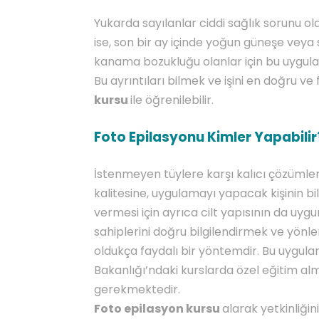
Yukarda sayılanlar ciddi sağlık sorunu ola
ise, son bir ay içinde yoğun güneşe veya
kanama bozukluğu olanlar için bu uygulam
Bu ayrıntıları bilmek ve işini en doğru ve
kursu
ile öğrenilebilir.
Foto Epilasyonu Kimler Yapabilir
İstenmeyen tüylere karşı kalıcı çözüml
kalitesine, uygulamayı yapacak kişinin bi
vermesi için ayrıca cilt yapısının da uy
sahiplerini doğru bilgilendirmek ve yönl
oldukça faydalı bir yöntemdir. Bu uygula
Bakanlığı’ndaki kurslarda özel eğitim almış
gerekmektedir.
Foto epilasyon kursu
alarak yetkinliği