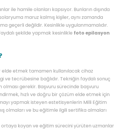
nlar ile hamile olanları kapsıyor. Bunların dışında
 solaryuma maruz kalmış kişiler, aynı zamanda
a geçerli değildir. Kesinlikle uygulanmamalıdır.
 faydalı şekilde yapmak kesinlikle
foto epilasyon
?
er elde etmek tamamen kullanılacak cihaz
lgi ve tecrübesine bağlıdır. Tekniğin faydalı sonuç
gun olması gerekir. Başvuru sürecinde başvuru
endirmek, hızlı ve doğru bir çözüm elde etmek için
mayı yapmak isteyen estetisyenlerin Milli Eğitim
 olmaları ve bu eğitimle ilgili sertifika almaları
ni ortaya koyan ve eğitim sürecini yürüten uzmanlar