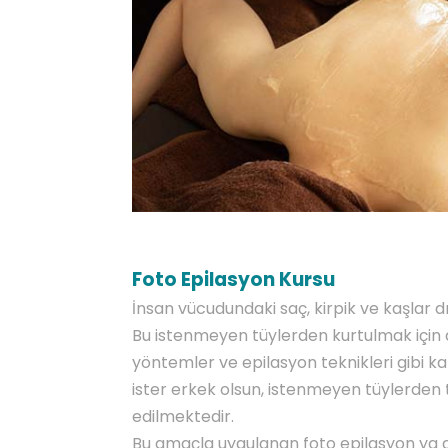
Foto Epilasyon Kursu
İnsan vücudundaki saç, kirpik ve kaşlar dı
Bu istenmeyen tüylerden kurtulmak için ağ
yöntemler ve epilasyon teknikleri gibi ka
ister erkek olsun, istenmeyen tüylerden
edilmektedir.
Bu amaçla uygulanan foto epilasyon ya da