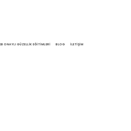
EB ONAYLI GÜZELLIK EĞITIMLERI
BLOG
İLETIŞIM
mns No Space