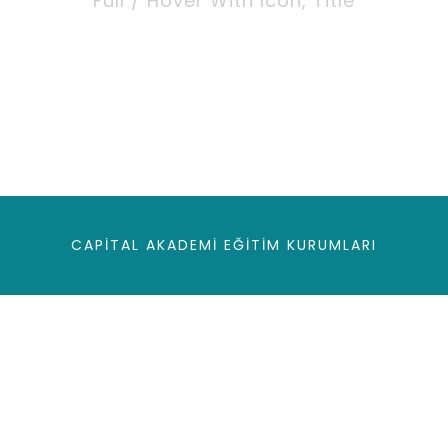
Full / Hover With Icon, Title
CAPITAL AKADEMI EĞITIM KURUMLARI