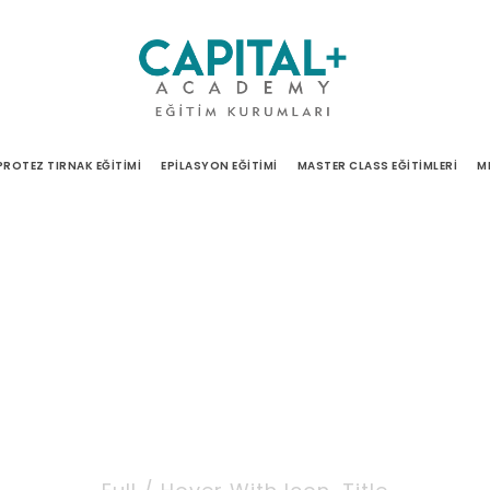
PROTEZ TIRNAK EĞITIMI
EPILASYON EĞITIMI
MASTER CLASS EĞITIMLERI
M
escription 5 Colu