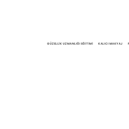
GÜZELLIK UZMANLIĞI EĞITIMI
KALICI MAKYAJ
Grid With D