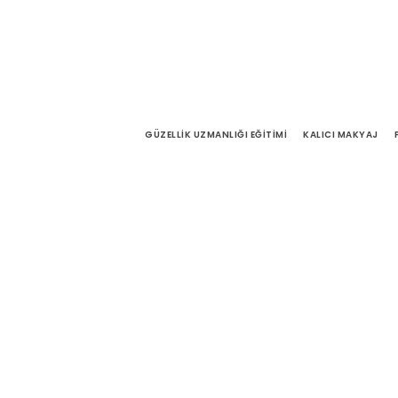
GÜZELLIK UZMANLIĞI EĞITIMI
KALICI MAKYAJ
Portfolio