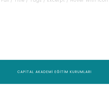
Full / Title / Tags / Excerpt / Hover With Icon
CAPITAL AKADEMI EĞITIM KURUMLARI