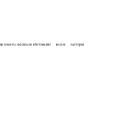
EB ONAYLI GÜZELLIK EĞITIMLERI
BLOG
İLETIŞIM
th Excerpt