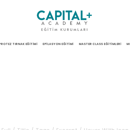
PROTEZ TIRNAK EĞITIMI
EPILASYON EĞITIMI
MASTER CLASS EĞITIMLERI
M
 Masonry Column Wi