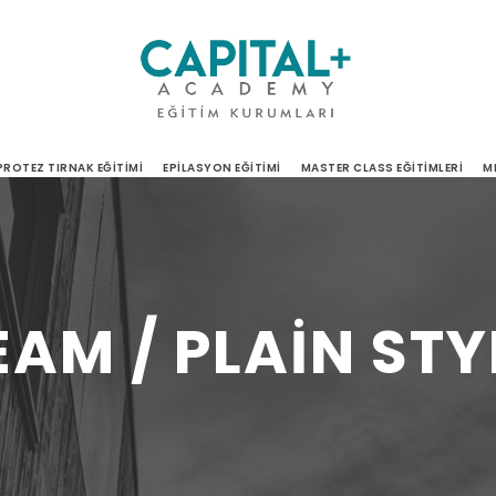
PROTEZ TIRNAK EĞITIMI
EPILASYON EĞITIMI
MASTER CLASS EĞITIMLERI
M
EAM / PLAIN STY