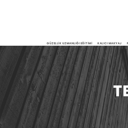
GÜZELLIK UZMANLIĞI EĞITIMI
KALICI MAKYAJ
T